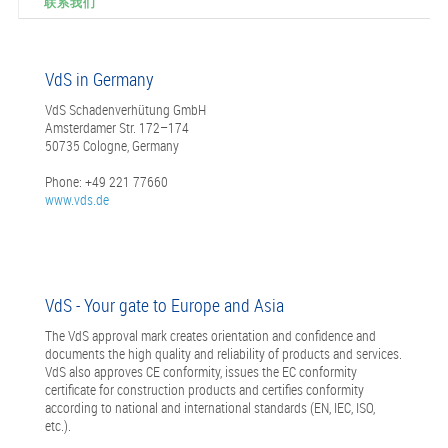
联系我们
VdS in Germany
VdS Schadenverhütung GmbH
Amsterdamer Str. 172–174
50735 Cologne, Germany
Phone: +49 221 77660
www.vds.de
VdS - Your gate to Europe and Asia
The VdS approval mark creates orientation and confidence and
documents the high quality and reliability of products and services.
VdS also approves CE conformity, issues the EC conformity
certificate for construction products and certifies conformity
according to national and international standards (EN, IEC, ISO,
etc.).