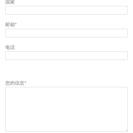
国家
邮箱*
电话
Please
Please
leave
您的信息*
leave
this
this
field
field
empty.
empty.