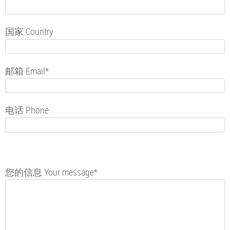
国家 Country
邮箱 Email*
电话 Phone
Please
Please
leave
您的信息 Your message*
leave
this
this
field
field
empty.
empty.